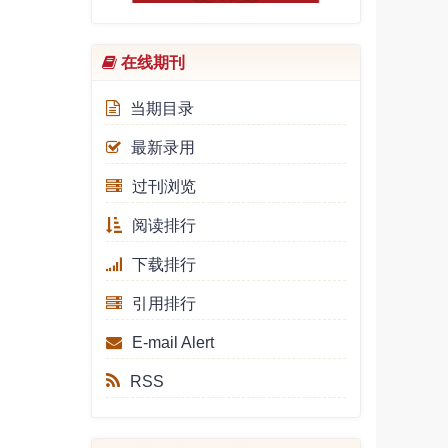
【会议通知】「人大学报专题研
讨会」2024年NO.3(总第17
在线期刊
次)：自我与意识
[2024-11-21]
【会议通知】「人大学报专题研
当期目录
讨会」|2024年NO.2(总第16
最新录用
次）：国学·汉学·古典学
[2024-
05-15]
过刊浏览
【会议通知】「人大学报专题研
阅读排行
讨会」|2024年NO.1(总第15
次）：中国式农业现代化的法治
下载排行
保障
[2024-01-15]
引用排行
《中国人民大学学报》获得“全
国高校权威社科期刊”称号
E-mail Alert
[2023-09-26]
RSS
【会议通知】「人大学报专题研
讨会」|2023年NO.2(总第14
次）：古代法律文献的重要发现