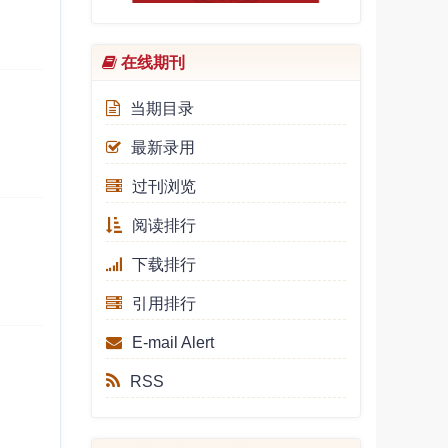
《中国人民大学学报》获得“全
国高校权威社科期刊”称号
在线期刊
[2023-09-26]
【会议通知】「人大学报专题研
当期目录
讨会」|2023年NO.2(总第14
次）：古代法律文献的重要发现
最新录用
张家山M336律令简研究专题
过刊浏览
[2023-08-01]
阅读排行
下载排行
引用排行
E-mail Alert
RSS