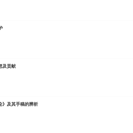
护
想及贡献
论》及其手稿的辨析