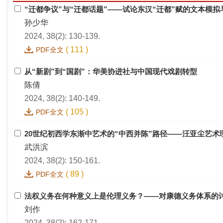
“迁都争议”与“迁都话题”——试论东汉“迁都”赋的文本模
孙少华
2024, 38(2): 130-139.
(
111
)
PDF全文
从“新剧”到“国剧”：华美协进社与中国现代戏剧转型
陈倩
2024, 38(2): 140-149.
(
105
)
PDF全文
20世纪初西学东渐中艺术的“中西并陈”路径——汪亚尘艺术
武洪滨
2024, 38(2): 150-161.
(
89
)
PDF全文
法权义务在何种意义上是伦理义务？——对康德义务体系的讨论
刘作
2024, 38(2): 162-171.