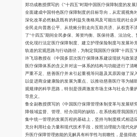
郑功成教授撰写的《“十四五”时期中国医疗保障制度的发
全面建成中国特色医疗保障制度的目标导向，从宏观视角
深化改革必然触及既有的利益失衡格局及可能出现的社会
全民走向普惠公平、从统账分割走向互助共济、从权责不
了“十四五”期间全民参保、筹资均衡、医保待遇、法治化
优化现行法定医疗保障制度、建立护理保险制度与发展补
轨道的宏观思路与行动路径，为制定我国医疗保障“十四五”
许飞琼教授在《中国多层次医疗保障体系建设现状与政策
医疗保障体系的含义并对这一体系的结构与功能进行了清
严重不足、慈善医疗并未引起重视等问题及其原因做了深
以促进商业健康险的发展为重点、以推动慈善医疗等为辅
观规律的科学思路，特别是强调激发市场主体与社会力量
导意义。
鲁全副教授撰写的《中国医疗保障管理体制变革与发展研
障领域监督、管理、经办混同的缺陷，在系统梳理我国医
集中统一管理的发展历程的基础上，坚持与制度模式相适
充分利用社会力量和现代技术手段，按照治理能力现代化
升医疗保障管理效能的见解具有科学性与前瞻性，是值得政