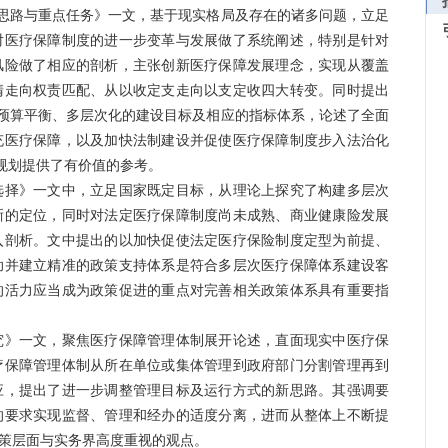
展思路与重点任务》一文，基于现实格局及存在的诸多问题，立足
对医疗保障制度的进一步变革与发展做了系统阐述，特别是针对
风险做了相应的剖析，主张创新医疗保障发展理念，实现从覆盖
清走向权责匹配、从以收定支走向以支定收四大转变。同时提出
、预算平衡、多层次化的建设目标及相应的指标体系，论述了全面
充医疗保障，以及加快法制建设并促使医疗保障制度步入法治化
规划提供了有价值的参考。
选择》一文中，立足国家既定目标，从理论上探究了构建多层次
晰的定位，同时对法定医疗保障制度尚未成熟、商业健康险发展
入剖析。文中提出的以加快促使法定医疗保险制度定型为前提、
助并建立精准的政策支持体系是符合多层次医疗保障体系建设客
的活力应当成为政策促进的重点对完善相关政策体系具有重要指
究》一文，聚焦医疗保障管理体制展开论述，直面现实中医疗保
疗保障管理体制从所在单位或集体管理到政府部门分割管理再到
应，提出了进一步调整管理目标及运行方式的新思路。其强调要
的要求实现监督、管理和经办的适度分离，进而从整体上不断提
策层面与实务界高度重视的观点。