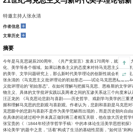
21世纪马克思主义与新时代美学理论创新
特邀主持人张永清
+
作者信息
+
文章历史
摘要
今年是马克思诞辰200周年、《共产党宣言》发表170周年，就理论
化、美学等各个领域。如果以教条主义的态度来对待马克思主义，那样
的美学、文学问题研究上，那么新时代美学理论的创新性就会有所呈现
张永清的《马克思主义批评理论的初始形态——试论马克思恩格斯1844—
义批评理论的“初始形态”。在如何理解与把握马克思、恩格斯的文学
物主义、具体的文学批评实践以及两者之间的互渗关系这三个向度来认
汪正龙的 《马克思论悲剧与喜剧——历史哲学、戏剧学与美学的三重
握和理解马克思的悲剧观与喜剧观。作者认为，悲剧和喜剧是马克思对
克思眼中的悲剧与喜剧不是作为美学范畴而出现的，而是历史朝向自由
在具体的论述过程中并未真正做到将三者相互关联，他在放大历史哲学
张宝贵的《〈1844年经济学哲学手稿〉中的本体论生活美学思想初探》
体论美学”的题中之意，“活着”构成了生活的基础性层面，“如何活”