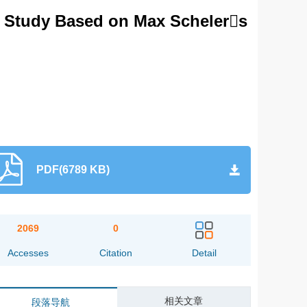
A Study Based on Max Schelers
PDF(6789 KB)
2069
0
Accesses
Citation
Detail
相关文章
段落导航