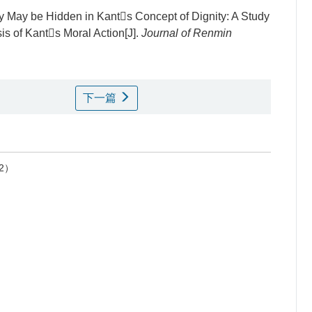
 May be Hidden in Kants Concept of Dignity: A Study
 of Kants Moral Action[J].
Journal of Renmin
下一篇
2）