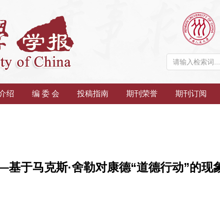
介绍
编 委 会
投稿指南
期刊荣誉
期刊订阅
—基于马克斯·舍勒对康德“道德行动”的现