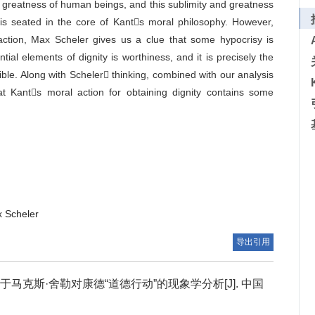
d greatness of human beings, and this sublimity and greatness
is seated in the core of Kants moral philosophy. However,
ction, Max Scheler gives us a clue that some hypocrisy is
ial elements of dignity is worthiness, and it is precisely the
ble. Along with Scheler thinking, combined with our analysis
at Kants moral action for obtaining dignity contains some
 Scheler
导出引用
克斯·舍勒对康德“道德行动”的现象学分析[J]. 中国