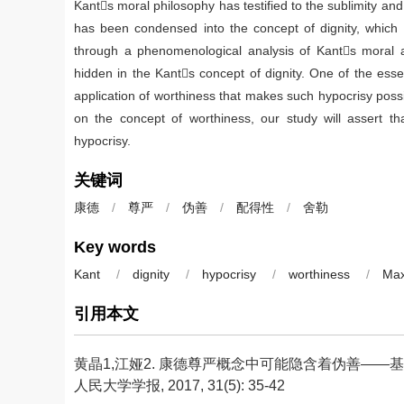
Kants moral philosophy has testified to the sublimity an
has been condensed into the concept of dignity, which 
through a phenomenological analysis of Kants moral a
hidden in the Kants concept of dignity. One of the essent
application of worthiness that makes such hypocrisy possi
on the concept of worthiness, our study will assert th
hypocrisy.
关键词
康德
/
尊严
/
伪善
/
配得性
/
舍勒
Key words
Kant
/
dignity
/
hypocrisy
/
worthiness
/
Max
引用本文
黄晶1,江娅2.
康德尊严概念中可能隐含着伪善——基于马
人民大学学报, 2017, 31(5): 35-42