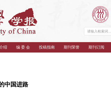
介绍
编 委 会
投稿指南
期刊荣誉
期刊订阅
的中国进路