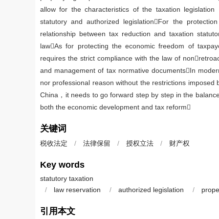
allow for the characteristics of the taxation legislati
statutory and authorized legislationFor the protectio
relationship between tax reduction and taxation statu
lawAs for protecting the economic freedom of taxpaye
requires the strict compliance with the law of nonretroac
and management of tax normative documentsIn modern
nor professional reason without the restrictions imposed 
China，it needs to go forward step by step in the balanc
both the economic development and tax reform
关键词
税收法定
/
法律保留
/
授权立法
/
财产权
Key words
statutory taxation
/
law reservation
/
authorized legislation
/
prope
引用本文