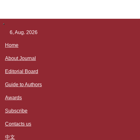
导
航
6, Aug. 2026
切
换
Home
About Journal
Editorial Board
Guide to Authors
Awards
Subscribe
Contacts us
中文