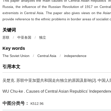
This paper analyzes the main causes of Central Asian Republics' in
Russia, the influence of the Russian Revolution of 1917 on Central
extremists in Central Asia. The paper also gives views on the Asian
provide reference to the ethnic problems in border areas of socialist 
关键词
苏联
/
中亚各国
/
独立
Key words
The Soviet Union
/
Central Asia
/
independence
引用本文
吴楚克.
苏联中亚加盟共和国走向独立的原因及影响[J]. 中国人民大学学报
WU Chu-ke .
Causes of Central Asian Republics' Independence
中图分类号：
K512.96