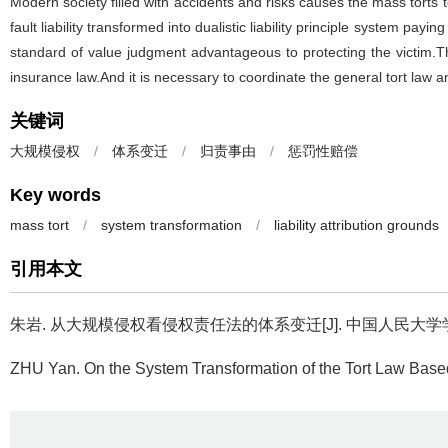
Modern society filled with accidents and risks causes the mass torts
fault liability transformed into dualistic liability principle system payi
standard of value judgment advantageous to protecting the victim.The 
insurance law.And it is necessary to coordinate the general tort law an
关键词
大规模侵权
/
体系变迁
/
归责事由
/
惩罚性赔偿
Key words
mass tort
/
system transformation
/
liability attribution grounds
引用本文
朱岩.
从大规模侵权看侵权责任法的体系变迁[J]. 中国人民大学学报, 2
ZHU Yan.
On the System Transformation of the Tort Law Base