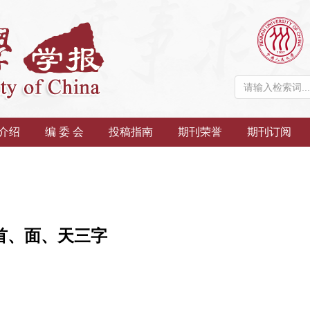
介绍
编 委 会
投稿指南
期刊荣誉
期刊订阅
首、面、天三字