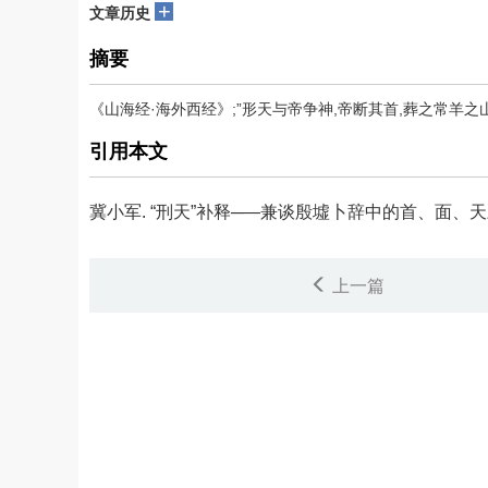
+
文章历史
摘要
《山海经·海外西经》;”形天与帝争神,帝断其首,葬之常羊之
引用本文
冀小军.
“刑天”补释─—兼谈殷墟卜辞中的首、面、天三字[J]
上一篇