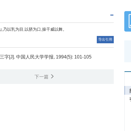
山,乃以乳为目,以脐为口,操干威以舞。
导出引用
. 中国人民大学学报, 1994(5): 101-105
下一篇