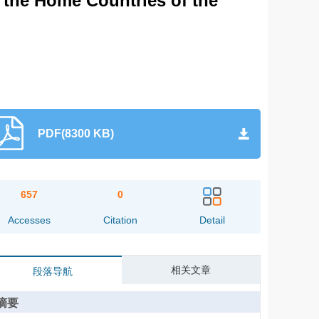
 the Home Countries of the
PDF(8300 KB)
657
0
Accesses
Citation
Detail
相关文章
段落导航
摘要