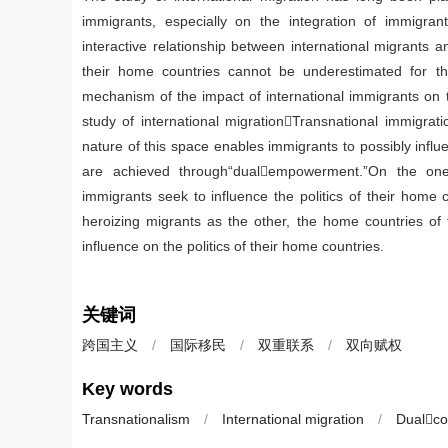
immigrants, especially on the integration of immigran
interactive relationship between international migrants
their home countries cannot be underestimated for t
mechanism of the impact of international immigrants on 
study of international migrationTransnational immigrati
nature of this space enables immigrants to possibly influ
are achieved through“dualempowerment.”On the one h
immigrants seek to influence the politics of their home 
heroizing migrants as the other, the home countries of 
influence on the politics of their home countries.
关键词
跨国主义
/
国际移民
/
双重联系
/
双向赋权
Key words
Transnationalism
/
International migration
/
Dualco