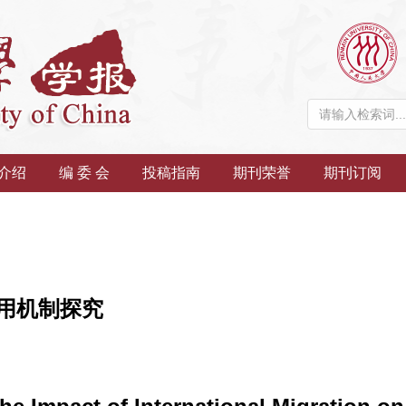
介绍
编 委 会
投稿指南
期刊荣誉
期刊订阅
用机制探究