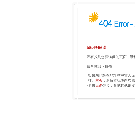
http404错误
没有找到您要访问的页面，请检
请尝试以下操作：
·如果您已经在地址栏中输入
·打开
主页
，然后查找指向您感
·单击
后退
链接，尝试其他链接