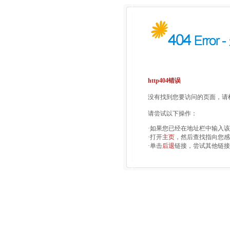
http404错误
没有找到您要访问的页面，请检
请尝试以下操作：
·如果您已经在地址栏中输入
·打开
主页
，然后查找指向您感
·单击
后退
链接，尝试其他链接