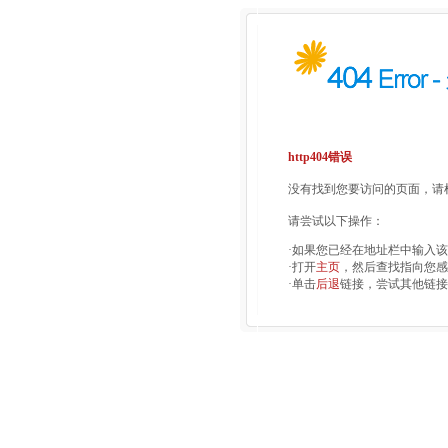
http404错误
没有找到您要访问的页面，请检
请尝试以下操作：
·如果您已经在地址栏中输入
·打开
主页
，然后查找指向您感
·单击
后退
链接，尝试其他链接