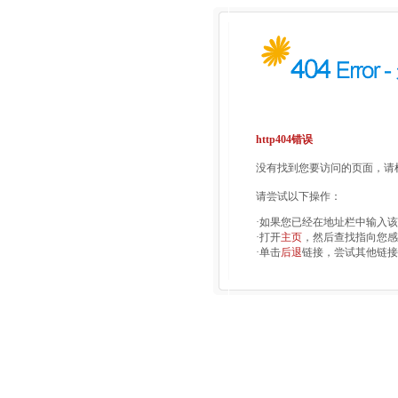
http404错误
没有找到您要访问的页面，请检
请尝试以下操作：
·如果您已经在地址栏中输入
·打开
主页
，然后查找指向您感
·单击
后退
链接，尝试其他链接