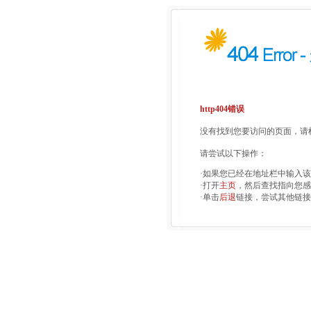
http404错误
没有找到您要访问的页面，请检
请尝试以下操作：
·如果您已经在地址栏中输入
·打开
主页
，然后查找指向您感
·单击
后退
链接，尝试其他链接