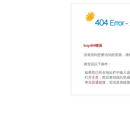
http404错误
没有找到您要访问的页面，请检
请尝试以下操作：
·如果您已经在地址栏中输入
·打开
主页
，然后查找指向您感
·单击
后退
链接，尝试其他链接