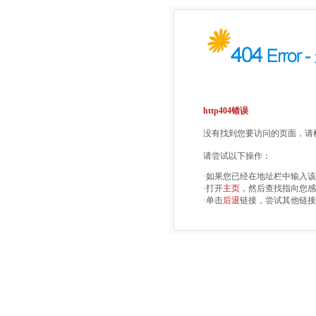
http404错误
没有找到您要访问的页面，请检
请尝试以下操作：
·如果您已经在地址栏中输入
·打开
主页
，然后查找指向您感
·单击
后退
链接，尝试其他链接